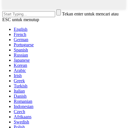
Tekan enter untuk mencari atau
ESC untuk menutup
English
French
German
Portuguese
Spanish
Russian
Japanese
Korean
Arabic
Irish
Greek
Turkish
Italian
Danish
Romanian
Indonesian
Czech
Afrikaans
Swedish
Polish