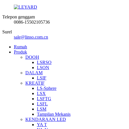
Telepon genggam
0086-15502105736
Surel
sale@linso.com.cn
Rumah
Produk
DOOH
LSRSO
LSON
DALAM
LSIF
KREATIF
LS-Sphere
LSX
LSFTG
LSFL
LSM
Tampilan Mekanis
KENDARAAN LED
YA T