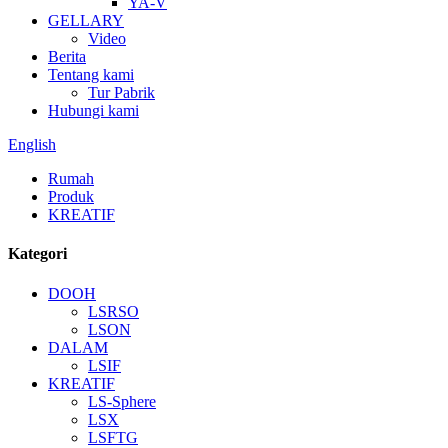
YA-V
GELLARY
Video
Berita
Tentang kami
Tur Pabrik
Hubungi kami
English
Rumah
Produk
KREATIF
Kategori
DOOH
LSRSO
LSON
DALAM
LSIF
KREATIF
LS-Sphere
LSX
LSFTG