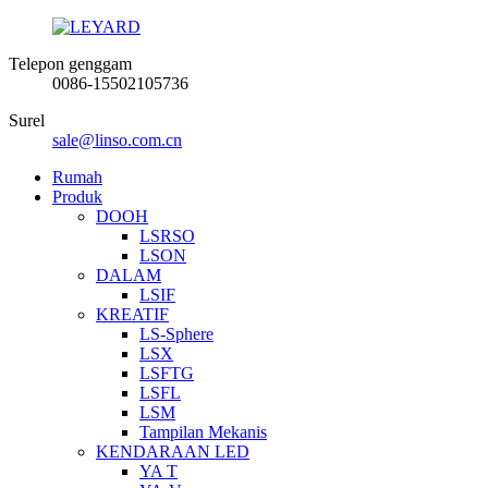
Telepon genggam
0086-15502105736
Surel
sale@linso.com.cn
Rumah
Produk
DOOH
LSRSO
LSON
DALAM
LSIF
KREATIF
LS-Sphere
LSX
LSFTG
LSFL
LSM
Tampilan Mekanis
KENDARAAN LED
YA T