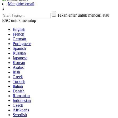
Mengirim email
x
Tekan enter untuk mencari atau
ESC untuk menutup
English
French
German
Portuguese
Spanish
Russian
Japanese
Korean
Arabic
Irish
Greek
Turkish
Italian
Danish
Romanian
Indonesian
Czech
Afrikaans
Swedish