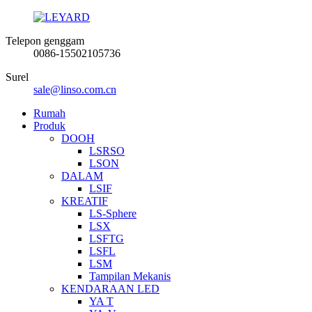
Telepon genggam
0086-15502105736
Surel
sale@linso.com.cn
Rumah
Produk
DOOH
LSRSO
LSON
DALAM
LSIF
KREATIF
LS-Sphere
LSX
LSFTG
LSFL
LSM
Tampilan Mekanis
KENDARAAN LED
YA T