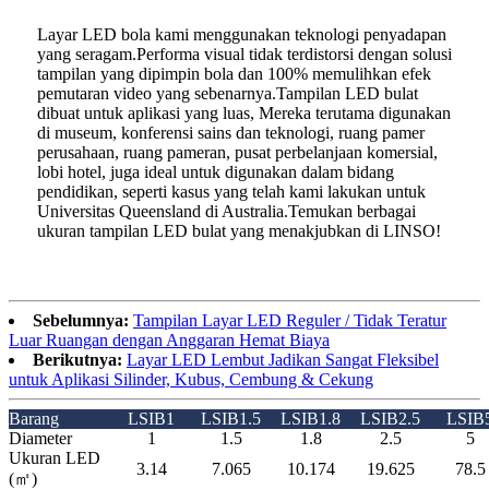
Layar LED bola kami menggunakan teknologi penyadapan
yang seragam.Performa visual tidak terdistorsi dengan solusi
tampilan yang dipimpin bola dan 100% memulihkan efek
pemutaran video yang sebenarnya.Tampilan LED bulat
dibuat untuk aplikasi yang luas, Mereka terutama digunakan
di museum, konferensi sains dan teknologi, ruang pamer
perusahaan, ruang pameran, pusat perbelanjaan komersial,
lobi hotel, juga ideal untuk digunakan dalam bidang
pendidikan, seperti kasus yang telah kami lakukan untuk
Universitas Queensland di Australia.Temukan berbagai
ukuran tampilan LED bulat yang menakjubkan di LINSO!
Sebelumnya:
Tampilan Layar LED Reguler / Tidak Teratur
Luar Ruangan dengan Anggaran Hemat Biaya
Berikutnya:
Layar LED Lembut Jadikan Sangat Fleksibel
untuk Aplikasi Silinder, Kubus, Cembung & Cekung
Barang
LSIB1
LSIB1.5
LSIB1.8
LSIB2.5
LSIB
Diameter
1
1.5
1.8
2.5
5
Ukuran LED
3.14
7.065
10.174
19.625
78.5
(㎡)