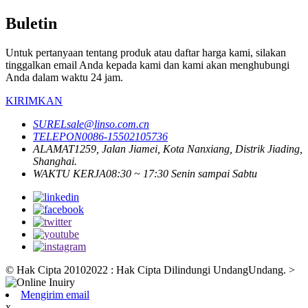
Buletin
Untuk pertanyaan tentang produk atau daftar harga kami, silakan
tinggalkan email Anda kepada kami dan kami akan menghubungi
Anda dalam waktu 24 jam.
KIRIMKAN
SUREL
sale@linso.com.cn
TELEPON
0086-15502105736
ALAMAT
1259, Jalan Jiamei, Kota Nanxiang, Distrik Jiading,
Shanghai.
WAKTU KERJA
08:30 ~ 17:30 Senin sampai Sabtu
© Hak Cipta 20102022 : Hak Cipta Dilindungi UndangUndang.
>
Mengirim email
x