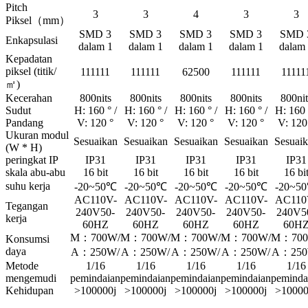
Pitch
3
3
4
3
3
Piksel（mm）
SMD 3
SMD 3
SMD 3
SMD 3
SMD 
Enkapsulasi
dalam 1
dalam 1
dalam 1
dalam 1
dalam
Kepadatan
piksel (titik/
111111
111111
62500
111111
11111
㎡)
Kecerahan
800nits
800nits
800nits
800nits
800nit
Sudut
H: 160 ° /
H: 160 ° /
H: 160 ° /
H: 160 ° /
H: 160 
Pandang
V: 120 °
V: 120 °
V: 120 °
V: 120 °
V: 120
Ukuran modul
Sesuaikan
Sesuaikan
Sesuaikan
Sesuaikan
Sesuai
(W * H)
peringkat IP
IP31
IP31
IP31
IP31
IP31
skala abu-abu
16 bit
16 bit
16 bit
16 bit
16 bi
suhu kerja
-20~50℃
-20~50℃
-20~50℃
-20~50℃
-20~5
AC110V-
AC110V-
AC110V-
AC110V-
AC110
Tegangan
240V
50-
240V
50-
240V
50-
240V
50-
240V
5
kerja
60HZ
60HZ
60HZ
60HZ
60H
M：700W/
M：700W/
M：700W/
M：700W/
M：700
Konsumsi
daya
A：250W/
A：250W/
A：250W/
A：250W/
A：250
Metode
1/16
1/16
1/16
1/16
1/16
mengemudi
pemindaian
pemindaian
pemindaian
pemindaian
peminda
Kehidupan
>100000j
>100000j
>100000j
>100000j
>10000